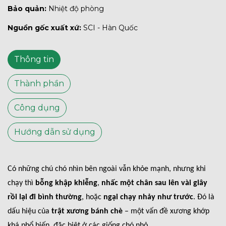
Bảo quản:
Nhiệt độ phòng
Nguồn gốc xuất xứ:
SCI - Hàn Quốc
Thông tin
Thành phần
Công dụng
Hướng dẫn sử dụng
Có những chú chó nhìn bên ngoài vẫn khỏe mạnh, nhưng khi
chạy thì
bỗng khập khiễng
,
nhấc một chân sau lên vài giây
rồi lại đi bình thường
, hoặc
ngại chạy nhảy như trước
. Đó là
dấu hiệu của
trật xương bánh chè
– một vấn đề xương khớp
khá phổ biến, đặc biệt ở các giống chó nhỏ.