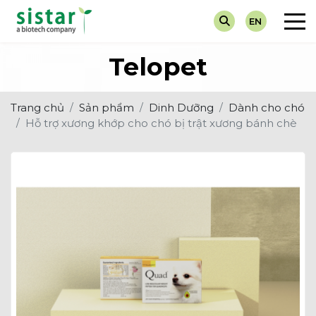
EN
Về chúng tôi
Chẩn Đoán
Tin Tuyển Dụng
Máy Xét 
Dành cho
Telopet
Giá trị cốt lõi
Dinh Dưỡng
Hoạt Động Sự Kiện
Test Nha
Dành ch
Trang chủ
Sản phẩm
Dinh Dưỡng
Dành cho chó
Thuốc Điều Trị
Tin Khuyến Mại
Nước Tiể
Hỗ trợ xương khớp cho chó bị trật xương bánh chè
Vắc-Xin
Tin Về Ngành