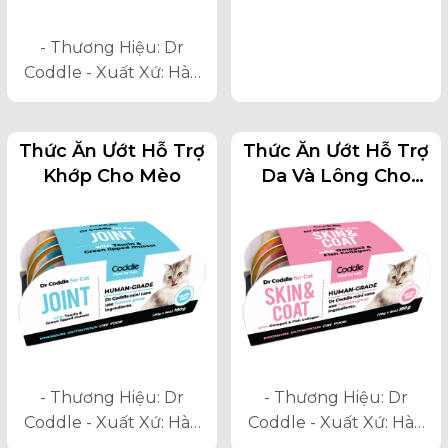
- Thương Hiệu: Dr
Coddle - Xuất Xứ: Hàn
Quốc - Qui Cách: Lốc 6
Lon / Lon 30 G - Chức
Năng: Pate Hỗ Trợ Tiêu
Thức Ăn Ướt Hỗ Trợ
Thức Ăn Ướt Hỗ Trợ
Búi Lông Và Cung Cấp
Khớp Cho Mèo
Da Và Lông Cho
Vitamin, Khoáng Chất
Mèo
Cho Mèo
- Thương Hiệu: Dr
- Thương Hiệu: Dr
Coddle - Xuất Xứ: Hàn
Coddle - Xuất Xứ: Hàn
Quốc - Qui Cách: Lốc 6
Quốc - Qui Cách: Lốc 6