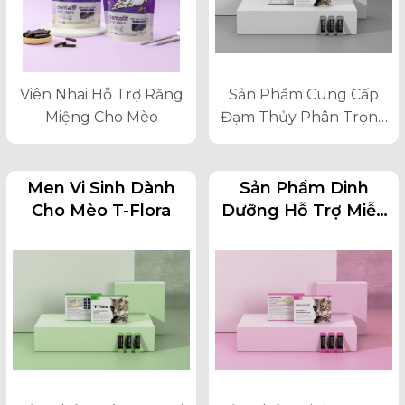
Viên Nhai Hỗ Trợ Răng
Sản Phẩm Cung Cấp
Miệng Cho Mèo
Đạm Thủy Phân Trọng
Lượng Phân Tử Thấp,
Sử Dụng Cho Mèo Gặp
Khó Khăn Trong Việc
Men Vi Sinh Dành
Sản Phẩm Dinh
Hấp Thu Protein, Dị
Cho Mèo T-Flora
Dưỡng Hỗ Trợ Miễn
Ứng
Dịch Đường Tiêu
Hóa Cho Mèo