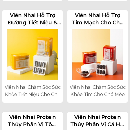
Lon / Lon 30 G - Chức
Lon / Lon 30 G - Chức
Năng: Pate Hỗ Trợ Khớp
Năng: Pate Hỗ Trợ Da
Viên Nhai Hỗ Trợ
Viên Nhai Hỗ Trợ
Và Cung Cấp Vitamin,
Lông Và Cung Cấp
Đường Tiết Niệu &
Tim Mạch Cho Chó
Khoáng Chất Cho Mèo
Vitamin, Khoáng Chất
Thận Cho Chó Mèo
Mèo
Cho Mèo
Viên Nhai Chăm Sóc Sức
Viên Nhai Chăm Sóc Sức
Khỏe Tiết Niệu Cho Chó
Khỏe Tim Cho Chó Mèo
Mèo
Viên Nhai Protein
Viên Nhai Protein
Thủy Phân Vị Tôm
Thủy Phân Vị Cá Hồi