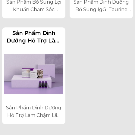
Sản Phẩm Bổ Sung Lợi
Sản Phẩm Dinh Dưỡng
Khuẩn Chăm Sóc
Bổ Sung IgG, Taurine
Đường Ruột Cho Mèo
Giúp Hỗ Trợ Miễn Dịch
Cho Mèo.
Sản Phẩm Dinh
Dưỡng Hỗ Trợ Làm
Chậm Lão Hóa Từ
Bên Trong Cho Mèo
Sản Phẩm Dinh Dưỡng
Hỗ Trợ Làm Chậm Lão
Hóa Từ Bên Trong Cho
Mèo