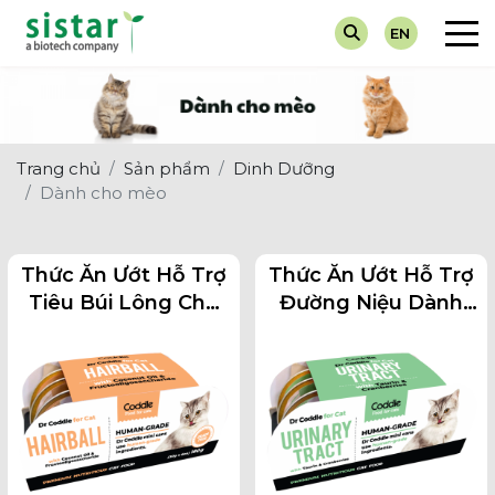
EN
Về chúng tôi
Chẩn Đoán
Tin Tuyển Dụng
Máy Xét 
Dành cho
Giá trị cốt lõi
Dinh Dưỡng
Hoạt Động Sự Kiện
Test Nha
Dành ch
Trang chủ
Sản phẩm
Dinh Dưỡng
Thuốc Điều Trị
Tin Khuyến Mại
Nước Tiể
Dành cho mèo
Vắc-Xin
Tin Về Ngành
Thức Ăn Ướt Hỗ Trợ
Thức Ăn Ướt Hỗ Trợ
Tiêu Búi Lông Cho
Đường Niệu Dành
Mèo
Cho Mèo