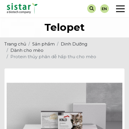
EN
Về chúng tôi
Chẩn Đoán
Tin Tuyển Dụng
Máy Xét 
Dành cho
Telopet
Giá trị cốt lõi
Dinh Dưỡng
Hoạt Động Sự Kiện
Test Nha
Dành ch
Trang chủ
Sản phẩm
Dinh Dưỡng
Thuốc Điều Trị
Tin Khuyến Mại
Nước Tiể
Dành cho mèo
Protein thủy phân dễ hấp thu cho mèo
Vắc-Xin
Tin Về Ngành