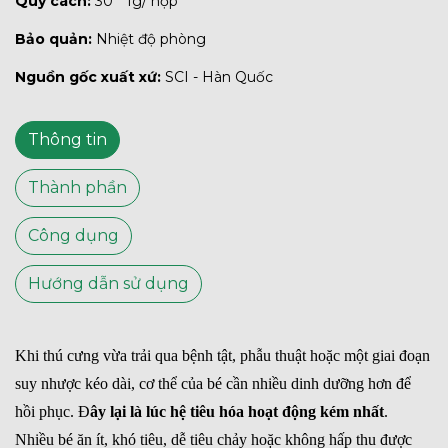
Quy cách:
30 * 1g/ hộp
Bảo quản:
Nhiệt độ phòng
Nguồn gốc xuất xứ:
SCI - Hàn Quốc
Thông tin
Thành phần
Công dụng
Hướng dẫn sử dụng
Khi thú cưng vừa trải qua bệnh tật, phẫu thuật hoặc một giai đoạn
suy nhược kéo dài, cơ thể của bé cần nhiều dinh dưỡng hơn để
hồi phục. Đ
ây lại là lúc hệ tiêu hóa hoạt động kém nhất
.
Nhiều bé ăn ít, khó tiêu, dễ tiêu chảy hoặc không hấp thu được