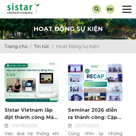
EN
Về chúng tôi
Chẩn Đoán
Tin Tuyển Dụng
Máy Xét 
Dành cho
HOẠT ĐỘNG SỰ KIỆN
Giá trị cốt lõi
Dinh Dưỡng
Hoạt Động Sự Kiện
Test Nha
Dành ch
Trang chủ
Tin tức
Hoạt Động Sự Kiện
Thuốc Điều Trị
Tin Khuyến Mại
Nước Tiể
Vắc-Xin
Tin Về Ngành
Sistar Vietnam lắp
Seminar 2026 diễn
đặt thành công Máy
ra thành công: Cập
xét nghiệm sinh hóa
nhật giải pháp chẩn
04/08/2026
22/07/2026
tự động thú y CV5
đoán và dinh dưỡng
Việc đưa hệ thống xét
Cùng nhìn lại những