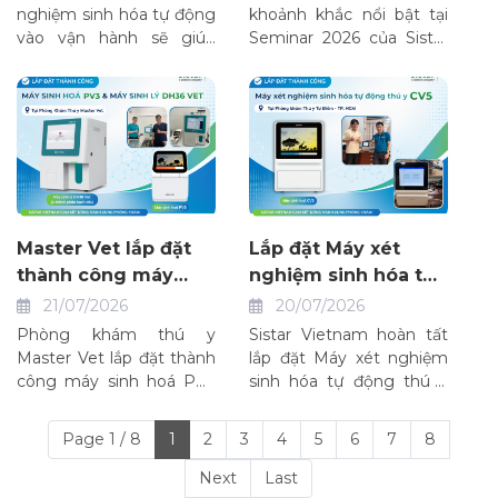
tại Phòng Khám Thú
chuyên biệt trong
nghiệm sinh hóa tự động
khoảnh khắc nổi bật tại
Y Long Thành
vào vận hành sẽ giúp
thú y
Seminar 2026 của Sistar
phòng khám nâng cao
Vietnam với các chuyên
năng lực chẩn đoán, rút
đề chuyên sâu.
ngắn thời gian trả kết
quả và hỗ trợ bác sĩ thú y
đưa ra phác đồ điều trị
nhanh chóng, chính xác.
Master Vet lắp đặt
Lắp đặt Máy xét
thành công máy
nghiệm sinh hóa tự
sinh hoá PV3 và máy
động thú y CV5 tại
21/07/2026
20/07/2026
huyết học DH36 Vet
Phòng khám Thú y
Phòng khám thú y
Sistar Vietnam hoàn tất
Tư Điểm
Master Vet lắp đặt thành
lắp đặt Máy xét nghiệm
công máy sinh hoá PV3
sinh hóa tự động thú y
và máy huyết học DH36
CV5 tại Phòng khám Thú
Vet
y Tư Điểm, giúp tối ưu
Page 1 / 8
1
2
3
4
5
6
7
8
quy trình xét nghiệm,
nâng cao hiệu quả chẩn
Next
Last
đoán và điều trị thú y.