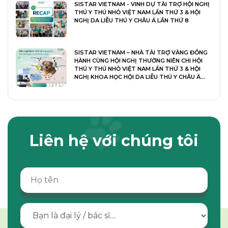
SISTAR VIETNAM - VINH DỰ TÀI TRỢ HỘI NGHỊ
THÚ Y THÚ NHỎ VIỆT NAM LẦN THỨ 3 & HỘI
NGHỊ DA LIỄU THÚ Y CHÂU Á LẦN THỨ 8
SISTAR VIETNAM – NHÀ TÀI TRỢ VÀNG ĐỒNG
HÀNH CÙNG HỘI NGHỊ THƯỜNG NIÊN CHI HỘI
THÚ Y THÚ NHỎ VIỆT NAM LẦN THỨ 3 & HỘI
NGHỊ KHOA HỌC HỘI DA LIỄU THÚ Y CHÂU Á
LẦN THỨ 8
Liên hệ với chúng tôi