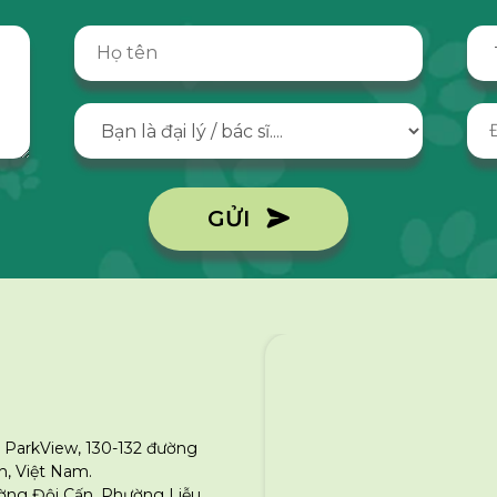
GỬI
 ParkView, 130-132 đường
, Việt Nam.
ường Đội Cấn, Phường Liễu