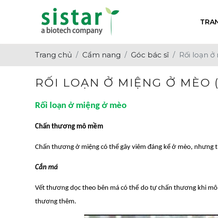
TRA
Về chúng tôi
Chẩn Đoán
Tin Tuyển Dụng
Trang chủ
Cẩm nang
Góc bác sĩ
Rối loạn ở
Giá trị cốt lõi
Dinh Dưỡng
Hoạt Động Sự Kiện
Thuốc Điều Trị
Tin Khuyến Mại
RỐI LOẠN Ở MIỆNG Ở MÈO 
Vắc-Xin
Tin Về Ngành
Rối loạn ở miệng ở mèo
Chấn thương mô mềm
Chấn thương ở miệng có thể gây viêm đáng kể ở mèo, nhưng th
Cắn má
Vết thương dọc theo bên má có thể do tự chấn thương khi mô b
thương thêm.