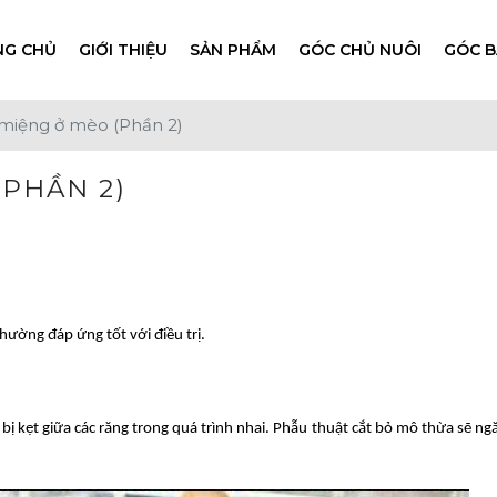
NG CHỦ
GIỚI THIỆU
SẢN PHẨM
GÓC CHỦ NUÔI
GÓC B
 miệng ở mèo (Phần 2)
(PHẦN 2)
ường đáp ứng tốt với điều trị.
ị kẹt giữa các răng trong quá trình nhai. Phẫu thuật cắt bỏ mô thừa sẽ n