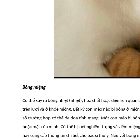
Bỏng miệng
Có thể xảy ra bỏng nhiệt (nhiệt), hóa chất hoặc điện liên qua
trên lưỡi và ở khóe miệng. Bất kỳ con mèo nào bị bỏng ở miện
số trường hợp có thể đe dọa tính mạng. Một con mèo bị bỏ
hoặc mặt của mình. Có thể bị loét nghiêm trọng và viêm miện
hãy cung cấp thông tin chi tiết cho bác sĩ thú y. Nếu vết bỏng 