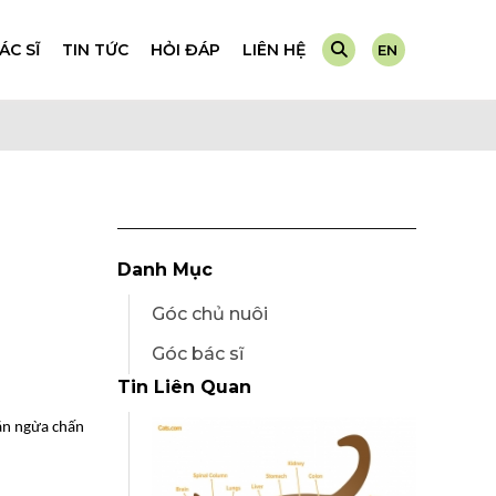
ÁC SĨ
TIN TỨC
HỎI ĐÁP
LIÊN HỆ
EN
Máy Xét Nghiệm
Dành cho chó
Test Nhanh
Dành cho mèo
Nước Tiểu
Danh Mục
Góc chủ nuôi
Góc bác sĩ
Tin Liên Quan
găn ngừa chấn