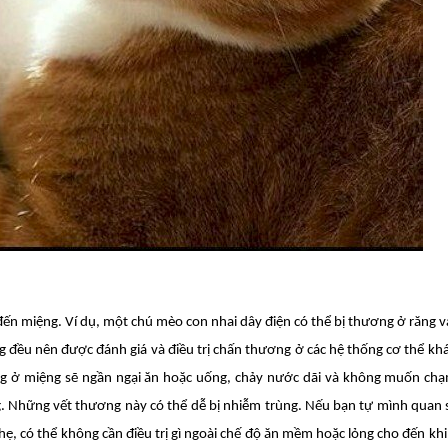
n đến miệng. Ví dụ, một chú mèo con nhai dây điện có thể bị thương ở răng 
g đều nên được đánh giá và điều trị chấn thương ở các hệ thống cơ thể kh
ng ở miệng sẽ ngần ngại ăn hoặc uống, chảy nước dãi và không muốn ch
g. Những vết thương này có thể dễ bị nhiễm trùng. Nếu bạn tự mình quan 
nhẹ, có thể không cần điều trị gì ngoài chế độ ăn mềm hoặc lỏng cho đến khi 