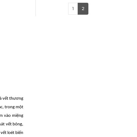
1
2
và vết thương
ác, trong một
ạm vào miệng
sát vết bỏng,
vết loét biến