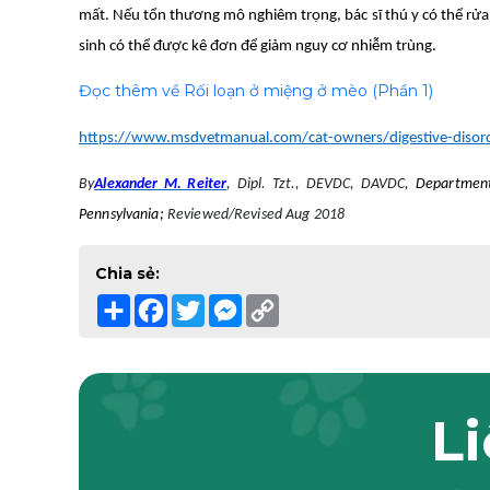
mất. Nếu tổn thương mô nghiêm trọng, bác sĩ thú y có thể rửa
sinh có thể được kê đơn để giảm nguy cơ nhiễm trùng.
Đọc thêm về Rối loạn ở miệng ở mèo (Phần 1)
https://www.msdvetmanual.com/cat-owners/digestive-disorde
By
Alexander M. Reiter
, Dipl. Tzt., DEVDC, DAVDC,
Department 
Pennsylvania;
Reviewed/Revised Aug 2018
Chia sẻ:
Share
Facebook
Twitter
Messenger
Copy
Link
Li