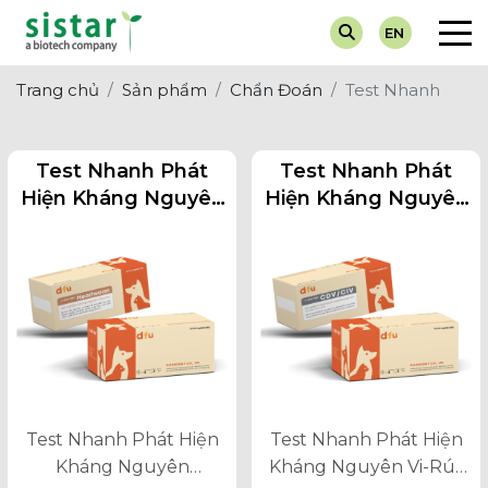
EN
Về chúng tôi
Chẩn Đoán
Tin Tuyển Dụng
Máy Xét 
Dành cho
Trang chủ
Sản phẩm
Chẩn Đoán
Test Nhanh
Giá trị cốt lõi
Dinh Dưỡng
Hoạt Động Sự Kiện
Test Nha
Dành ch
Test Nhanh Phát
Test Nhanh Phát
Thuốc Điều Trị
Tin Khuyến Mại
Nước Tiể
Hiện Kháng Nguyên
Hiện Kháng Nguyên
Giun Tim Dirofilaria
Virus Distemper Và
Vắc-Xin
Tin Về Ngành
Immitis Trên Chó
Virus Cúm Trên Chó
- CDV/CIV
Test Nhanh Phát Hiện
Test Nhanh Phát Hiện
Kháng Nguyên
Kháng Nguyên Vi-Rút