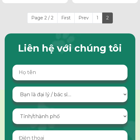
Dirofilaria Immitis Trên
Distemper Và Vi-Rút
Chó
Cúm Trên Chó
Page 2 / 2
First
Prev
1
2
Liên hệ với chúng tôi